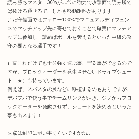
読み勝ちマスター30%が非常に強力で攻撃面で読み勝て
ば抜ける通せるで、しかも移動距離があります！
また守備面ではフォロー100%でマニュアルディフェン
スでマッチアップ先に寄せておくことで確実にマッチア
ップに参加し、読めばボールを奪えるといった中盤の攻
守の要となる選手です！
正直これだけでも十分強く運ぶ事、守る事ができるので
すが、ブロックオーダーを発生させないドライブシュー
ト（★）も持っています。
例えば、スパスタの翼などに移植するのもありですが、
デバフパで使う事でチームリンクが活き、ジノからブロ
ックオーダーを発動させず、シュートを決めるといった
事も出来ます！
欠点は封印に弱い事くらいですかね…