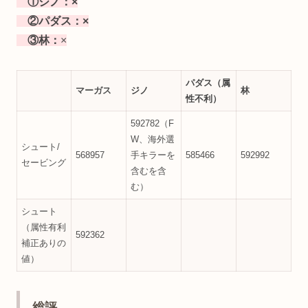
①ジノ：×
②パダス：×
③林：
×
パダス（属
マーガス
ジノ
林
性不利）
592782（F
W、海外選
シュート/
568957
手キラーを
585466
592992
セービング
含むを含
む）
シュート
（属性有利
592362
補正ありの
値）
総評