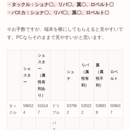
・タックル：シュナ〇、リバ〇、翼〇、ロベルト〇
・パスカ：シュナ〇、リバ〇、翼〇、ロベルト〇
※お手数ですが、端末を横にしてもらえると見やすいで
す。PCならそのままで見やすいかと思います。
シェ
スタ
リバ
翼
シェ
ー
シュ
（属
（属
ロベ
スタ
（属
ナ
性有
性不
ルト
ー
性有
利）
利）
利あ
り）
タッ
59652
61614
ドリ
53706
52022
53883
50963
クル
4
7
ブル
2
2
8
7
パ
ス、