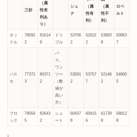
（属
シュ
（属
（属
ロベ
三杉
性有
ナ
性有
性不
ルト
利あ
利）
利）
り）
タッ
78592
81614
ドリ
53706
52022
53883
50963
クル
2
9
ブル
2
2
8
7
パ
ス、
ワン
パス
77372
80371
ツー
53591
53757
52148
54800
カ
3
2
（数
2
7
2
5
値が
高い
方）
ブロ
79559
82643
シュ
60437
60415
61739
58812
ック
5
2
ート
8
6
8
8