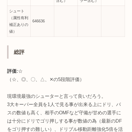
含む）
ラー含む）
シュート
（属性有利
646636
補正ありの
値）
総評
評価:
☆
（☆、◎、〇、△、✕の5段階評価）
現環境最強のシューターと言って良いだろう。
3大キーパー全員を1人で見る事が出来る上にドリ、パ
スの数値も高く、相手のOMFなど守備が甘めの選手に
は十分にドリでゴリ押しする事が数値の為（最新のDF
をゴリ押すの難しい）、ドリブル移動距離強化5倍を活