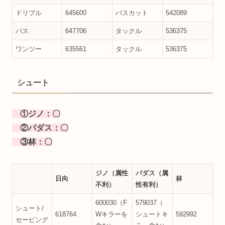
ドリブル
645600
パスカット
542089
パス
647706
タックル
536375
ワンツー
635561
タックル
536375
シュート
①ジノ：
〇
②パダス：〇
③林：〇
ジノ（属性
パダス（属
日向
林
不利）
性有利）
600030（F
579037（
シュート/
618764
Wキラーを
シュートキ
592992
セービング